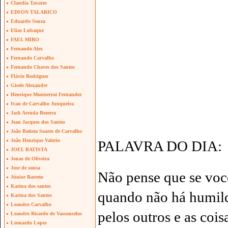
Claudia Tavares
EDSON TALARICO
Eduardo Souza
Elias Lubaque
FAEL MIRO
Fernando Alex
Fernando Carvalho
Fernando Chaves dos Santos
Flávio Rodrigues
Gisele Alexandre
Henrique Montserrat Fernandez
Ivan de Carvalho Junqueira
Jack Arruda Bezerra
Jean Jacques dos Santos
João Batista Soares de Carvalho
João Henrique Valerio
PALAVRA DO DIA:
JOEL BATISTA
Jonas de Oliveira
Jose de sousa
Não pense que se voc
Júnior Barreto
Karina dos santos
quando não há humild
Karina dos Santos
Leandro Carvalho
pelos outros e as coi
Leandro Ricardo de Vasconcelos
Leonardo Lopes