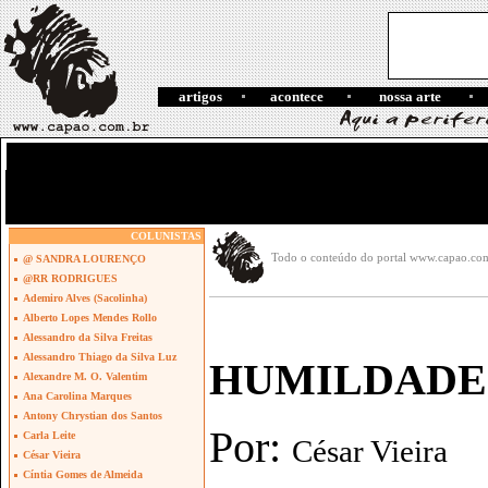
artigos
acontece
nossa arte
COLUNISTAS
Todo o conteúdo do portal www.capao.com.b
@ SANDRA LOURENÇO
@RR RODRIGUES
Ademiro Alves (Sacolinha)
Alberto Lopes Mendes Rollo
Alessandro da Silva Freitas
Alessandro Thiago da Silva Luz
HUMILDADE
Alexandre M. O. Valentim
Ana Carolina Marques
Antony Chrystian dos Santos
Por:
Carla Leite
César Vieira
César Vieira
Cíntia Gomes de Almeida