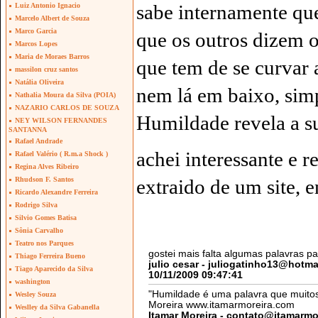
sabe internamente qu
Luiz Antonio Ignacio
Marcelo Albert de Souza
Marco Garcia
que os outros dizem 
Marcos Lopes
Maria de Moraes Barros
que tem de se curvar 
massilon cruz santos
Natália Oliveira
nem lá em baixo, sim
Nathalia Moura da Silva (POIA)
NAZARIO CARLOS DE SOUZA
Humildade revela a s
NEY WILSON FERNANDES
SANTANNA
Rafael Andrade
achei interessante e re
Rafael Valério ( R.m.a Shock )
Regina Alves Ribeiro
extraido de um site, 
Rhudson F. Santos
Ricardo Alexandre Ferreira
Rodrigo Silva
Silvio Gomes Batisa
Sônia Carvalho
Teatro nos Parques
Thiago Ferreira Bueno
Tiago Aparecido da Silva
washington
Wesley Souza
Weslley da Silva Gabanella