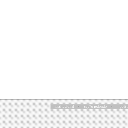
institucional
cap?o redondo
pol?t