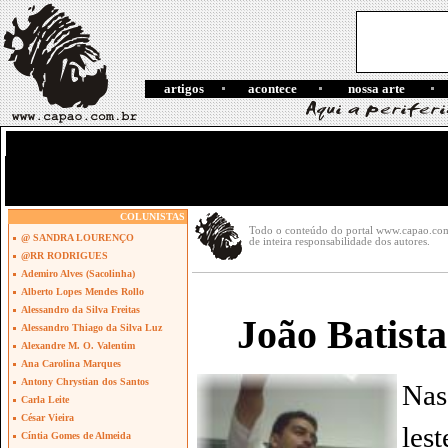
artigos
acontece
nossa arte
COLUNISTAS
Todo o conteúdo do portal www.capao.com.b
@ SANDRA LOURENÇO
de inteira responsabilidade dos autores.
@RR RODRIGUES
Ademiro Alves (Sacolinha)
Alberto Lopes Mendes Rollo
Alessandro da Silva Freitas
João Batist
Alessandro Thiago da Silva Luz
Alexandre M. O. Valentim
Ana Carolina Marques
Antony Chrystian dos Santos
Nas
Carla Leite
César Vieira
les
Cíntia Gomes de Almeida