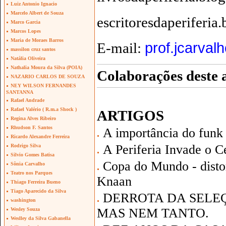
Luiz Antonio Ignacio
Marcelo Albert de Souza
escritoresdaperiferia
Marco Garcia
Marcos Lopes
Maria de Moraes Barros
E-mail:
prof.jcarval
massilon cruz santos
Natália Oliveira
Nathalia Moura da Silva (POIA)
Colaborações deste 
NAZARIO CARLOS DE SOUZA
NEY WILSON FERNANDES
SANTANNA
Rafael Andrade
Rafael Valério ( R.m.a Shock )
ARTIGOS
Regina Alves Ribeiro
Rhudson F. Santos
A importância do funk 
Ricardo Alexandre Ferreira
A Periferia Invade o C
Rodrigo Silva
Silvio Gomes Batisa
Copa do Mundo - disto
Sônia Carvalho
Teatro nos Parques
Knaan
Thiago Ferreira Bueno
Tiago Aparecido da Silva
DERROTA DA SELEÇ
washington
MAS NEM TANTO.
Wesley Souza
Weslley da Silva Gabanella