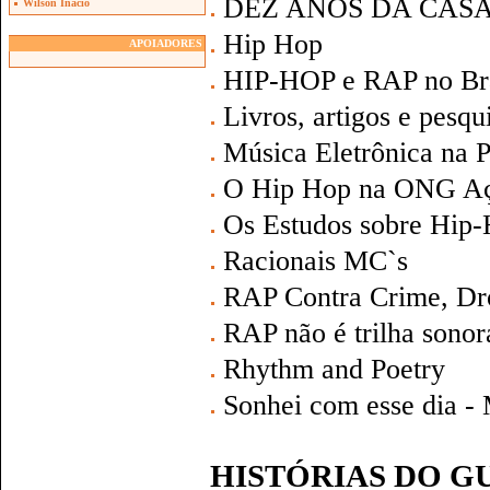
DEZ ANOS DA CASA
Wilson Inacio
Hip Hop
APOIADORES
HIP-HOP e RAP no Bra
Livros, artigos e pesq
Música Eletrônica na P
O Hip Hop na ONG Aç
Os Estudos sobre Hip
Racionais MC`s
RAP Contra Crime, Dro
RAP não é trilha sonor
Rhythm and Poetry
Sonhei com esse dia -
HISTÓRIAS DO G