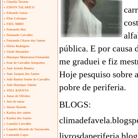
Claudia Tavares
car
EDSON TALARICO
Eduardo Souza
Elias Lubaque
cos
FAEL MIRO
Fernando Alex
alf
Fernando Carvalho
Fernando Chaves dos Santos
pública. E por causa 
Flávio Rodrigues
Gisele Alexandre
Henrique Montserrat Fernandez
me graduei e fiz mest
Ivan de Carvalho Junqueira
Jack Arruda Bezerra
Hoje pesquiso sobre a
Jean Jacques dos Santos
João Batista Soares de Carvalho
pobre de periferia.
João Henrique Valerio
JOEL BATISTA
Jonas de Oliveira
BLOGS:
Jose de sousa
Júnior Barreto
Karina dos santos
climadefavela.blogsp
Karina dos Santos
Leandro Carvalho
Leandro Ricardo de Vasconcelos
livrosdaperiferia.blo
Leonardo Lopes